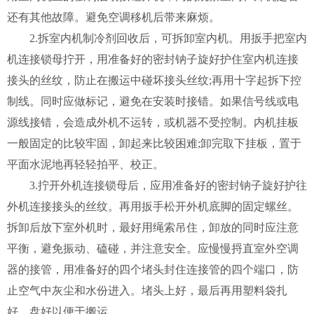
还有其他故障。避免空调移机后带来麻烦。
2.拆室内机制冷剂回收后，可拆卸室内机。用扳手把室内
机连接锁母拧开，用准备好的密封钠子旋好护住室内机连接
接头的丝纹，防止在搬运中碰坏接头丝纹;再用十字起拆下控
制线。同时应做标记，避免在安装时接错。如果信号线或电
源线接错，会造成外机不运转，或机器不受控制。内机挂板
一般固定的比较牢固，卸起来比较困难;卸完取下挂板，置于
平面水泥地再轻轻拍平、校正。
3.拧开外机连接锁母后，应用准备好的密封钠子旋好护往
外机连接接头的丝纹。再用扳手松开外机底脚的固定螺丝。
拆卸后放下室外机时，最好用绳索吊住，卸放的同时应注意
平衡，避免振动、磕碰，并注意安全。应慢慢捋直室外空调
器的接管，用准备好的四个堵头封住连接管的四个端口，防
止空气中灰尘和水份进入。堵头上好，最后再用塑料袋扎
好，盘好以便于搬运。