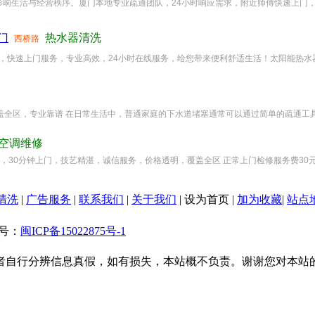
生活与经营秩序。厦门本地专业疏通团队，24小时响应需求，附近师傅快速上门，高效解
门
热水器清洗
西桥路
588，快速上门服务，专业高效，24小时在线服务，给您带来便利舒适生活！太阳能热水
上门，覆盖全区，专业靠谱 在日常生活中，普通家庭的下水道堵塞通常可以通过简单的疏通工具
空调维修
时服务，30分钟上门，技艺精湛，诚信服务，价格透明，覆盖全区 正常上门检修服务费30元
清洗
|
广告服务
|
联系我们
|
关于我们
|
设为首页
|
加为收藏
|
站点
备案号：
闽ICP备15022875号-1
者自行分辨信息真假，如有损失，本站概不负责。谢谢您对本站