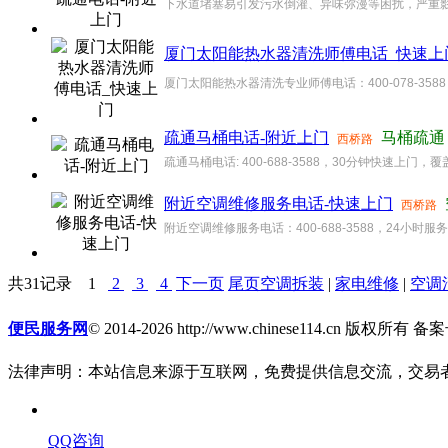
下水道堵塞易引发污水倒灌、异味弥漫等困扰，严重影响
厦门太阳能热水器清洗师傅电话_快速上
厦门太阳能热水器清洗专业师傅电话：400-078-3
疏通马桶电话-附近上门
马桶疏通
西桥路
疏通马桶电话: 400-688-3588，30分钟快速
附近空调维修服务电话-快速上门
西桥路
附近空调维修服务电话：400-688-3588，24小
共31记录
1
2
3
4
下一页
尾页
空调拆装
|
家电维修
|
空调
便民服务网
© 2014-2026 http://www.chinese114.cn 版权所有 
法律声明：本站信息来源于互联网，免费提供信息交流，交易
QQ咨询