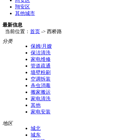
同安区
翔安区
其他城市
最新信息
当前位置：
首页
-> 西桥路
分类
保姆/月嫂
保洁清洗
家电维修
管道疏通
墙壁粉刷
空调拆装
杀虫消毒
搬家搬运
家电清洗
其他
家电安装
地区
城北
城东