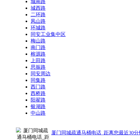
城南路
城西路
二环路
凤山路
环城路
同安工业集中区
梅山路
南门路
榕源路
上田路
思振路
同安周边
同集路
西门路
西桥路
阳翟路
银湖路
中山路
厦门同城疏通马桶电话_距离您最近30