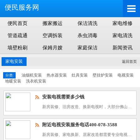
便民服务网
便民首页
搬家搬运
保洁清洗
家电维修
管道疏通
空调拆装
杀虫消毒
家电清洗
墙壁粉刷
保姆月嫂
家庭保洁
新闻资讯
家电安装
返回首页
油烟机安装
热水器安装
灶具安装
壁挂炉安装
电视安装
分类:
地暖安装
洗衣机安装
安装电视需要多少钱
新房装修、旧房改造、换新电视时，大部分佛山业主都会预约专业电视安装服务。电视上墙安装涉及找平固定、线路规整、安全调试等多项工序，很多用户在预约前都想了解清晰的收费标准，避免报价模糊、隐形加价等问题。佛
附近电视安装服务电话400-078-3588
新房装修、家电换新、居家改造都需要专业电视安装服务，规范的安装固定、线路收纳、调试走线，能保障电视长期稳定使用。徐州本地专业电视上门安装团队400-078-3588，就近接单、快速响应，适配各类机型与