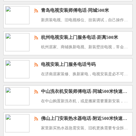
青岛电视安装师傅电话-同城500米
新房装电视、旧电视移位、挂装调试，自己操作容易出现安装不牢固、角度偏差、线路杂乱等问题。我们是青岛同城专业电视安装团队，就近500米极速派单，师傅经验丰富、上门高效，服务热线：400-800-3488
杭州电视安装上门服务电话-距离500米
杭州居家、商铺换新电视、新装壁挂电视，常会遇到打孔不稳、安装歪斜、走线杂乱等问题。本地专业电视安装团队就近布局、距离用户仅500米，极速上门服务，专业安装调试，省心解决各类电视安装难题，安装服务电话：
电视安装上门服务电话号码
在济南居家装修、换新家电，电视安装是必不可少的环节，无论是新房装修挂装上墙，还是更换新机底座安装，都需要专业师傅上门操作，才能保证安装稳固、使用安全，避免自行安装出现松动、移位、磕碰机身等问题。很多济
中山洗衣机安装师傅电话-同城500米快速上门
在中山购置新洗衣机，或是搬家需要重新安装，不用费心找师傅、不用久等上门。我们主打中山同城就近派单，500米范围内快速响应上门，专业承接各类洗衣机安装服务，全程规范操作，帮你省心搞定安装难题，快速用上正
佛山上门安装热水器电话-附近500米快速上门
家里新买热水器急需安装、旧机更换需要专业拆装，佛山本地热水器上门安装服务，就近派单、500米范围内快速上门，省去漫长等待，专业团队全程规范操作，解决各类热水器安装难题，省心又省力。服务热线：400-8