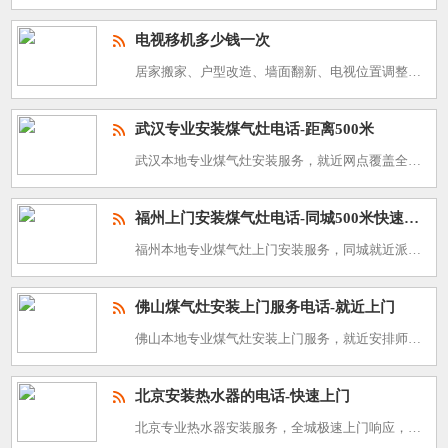
电视移机多少钱一次
居家搬家、户型改造、墙面翻新、电视位置调整，都需要专业的电视移机服务。很多深圳用户在预约服务前，都会重点咨询电视移机的单次收费价格，想要找到收费透明、拆装规范、上门快速的本地团队。想要了解深圳电视移机
武汉专业安装煤气灶电话-距离500米
武汉本地专业煤气灶安装服务，就近网点覆盖全城，距离用户仅500米，快速上门响应。专注家用煤气灶安装、调试服务，技术团队经验丰富，施工规范高效，为武汉居民提供安全、靠谱的燃气灶具安装服务，服务热线：40
福州上门安装煤气灶电话-同城500米快速上门
福州本地专业煤气灶上门安装服务，同城就近派单，500米内快速响应，极速上门施工。团队拥有丰富实操经验，专注家用、商用煤气灶安装、调试服务，规范施工、安全靠谱，有安装需求可直接致电：400-800-34
佛山煤气灶安装上门服务电话-就近上门
佛山本地专业煤气灶安装上门服务，就近安排师傅快速上门，专注家用、商用煤气灶安装、调试服务，技术专业、收费透明，高效解决各类灶具安装难题，守护居家用气安全，安装电话：400-800-3488。 煤
北京安装热水器的电话-快速上门
北京专业热水器安装服务，全城极速上门响应，深耕本地热水器安装多年，擅长各类家用热水器安装、拆装、调试作业，施工专业高效，贴合居家使用需求，上门安装热线：400-800-3488。 热水器安装收费