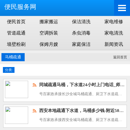
便民服务网
便民首页
搬家搬运
保洁清洗
家电维修
管道疏通
空调拆装
杀虫消毒
家电清洗
墙壁粉刷
保姆月嫂
家庭保洁
新闻资讯
马桶疏通
返回首页
分类:
同城疏通马桶，下水道24小时上门电话_师傅经验丰富附近500米
号百家政承接长沙全城马桶疏通、厨卫下水道疏通、高压管道清洗、化粪池清掏清理，24 小时上门服务热线：400-688-3588。长沙地处湘中，湘江穿城而过，春夏汛期降雨集中，梅雨季湿度大，老旧单位小区、
西安本地疏通下水道，马桶多少钱-附近500米快速上门
号百家政承接西安全城马桶疏通、厨卫下水道疏通、高压管道清洗、化粪池清淤服务，全城服务热线：400-688-3588。西安西北中心城市，春秋风沙扬尘量大，水质硬度偏高，夏季干热、冬季寒冷，老城区老旧家属