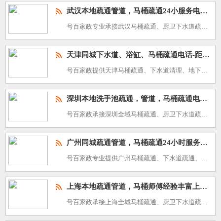
武汉本地疏通管道，马桶疏通24小服务电话-快速上门
号百家政专业承接武汉马桶疏通、厨卫下水道疏通、高压管道清洗、化粪池清理服务，服务热线：400-688-3588。武汉江城，长江、汉江穿城而过，梅雨季降水集中，夏热冬冷温差巨大，大量老旧单位小区，管道淤
天津同城下水道、浴缸、马桶疏通电话-距离500米快速上门
号百家政提供天津马桶疏通、下水道清理、地下管道高压清洗、化粪池清掏服务，24 小时上门热线：400-688-3588。天津北方滨海城市，毗邻海河，春季多风沙，冬季寒冷漫长，和平、南开大量老旧小区使用老
深圳本地洗手池疏通，管道，马桶疏通电话、附近500米
号百家政承接深圳全域马桶疏通、厨卫下水道疏通、高压管道清洗、化粪池清理维保服务，联系电话：400-688-3588。深圳沿海大都市，夏季漫长高温，台风、短时暴雨多发，外来人口庞大，城中村、写字楼、产业
广州同城疏通管道，马桶疏通24小时服务电话-快速上门
号百家政专业提供广州马桶疏通、下水道疏通、高压管道清洗、化粪池抽污清掏服务，全城上门热线：400-688-3588。广州亚热带沿海城市，夏季漫长高温，龙舟水汛期降雨充沛，回南天现象显著，城中村密集，餐
上海本地疏通管道，马桶师傅经验丰富上门电话_附近500米同城
号百家政承接上海全城马桶疏通、厨卫下水道疏通、高压管道清洗、化粪池清理服务，服务热线：400-688-3588。上海超大型沿海都市，梅雨季闷热潮湿，黄浦、长江沿线地下水位偏高，老弄堂、新式高层、密集出