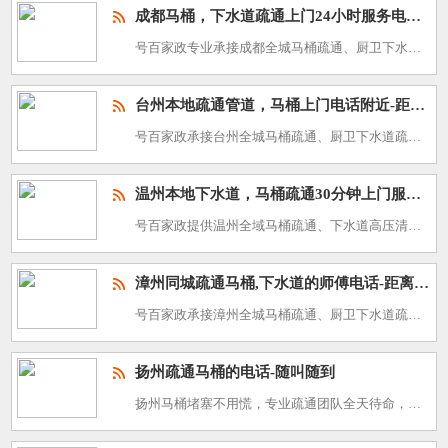
成都马桶，下水道疏通上门24小时服务电话-同城附近500米
号百家政专业承接成都全城马桶疏通、厨卫下水道疏通、高压管道清洗、化粪池清掏清理，24 小时上门服务热线：400-688-3588。成都地处四川盆地，常年湿润多雾，雨季漫长，主城区新旧小区交错，大量公寓
台州本地疏通管道，马桶上门电话附近-距离500米
号百家政承接台州全城马桶疏通、厨卫下水道疏通、地下管道高压清洗、化粪池清理服务，24 小时上门热线：400-688-3588。台州浙江沿海城市，椒江、路桥老小区密集，沿海区域地下水位偏高，常年受海风湿
温州本地下水道，马桶疏通30分钟上门服务电话-附近500米
号百家政提供温州全域马桶疏通、下水道高压清洗、管道维修、化粪池清淤一站式服务，咨询热线：400-688-3588。温州依山临海，河网密布，梅雨季节漫长，夏秋经常遭遇台风暴雨，鹿城老城区民居、瓯北工业园
漳州同城疏通马桶,下水道的师傅电话-距离您最近随叫随到
号百家政承接漳州全城马桶疏通、厨卫下水道疏通、高压管道清洗、化粪池清掏清理，24 小时上门服务热线：400-688-3588。漳州地处闽南沿海，九龙江贯穿城区，属于亚热带湿润气候，常年湿度偏高，夏季台
扬州疏通马桶的电话-随叫随到
扬州马桶堵塞不用慌，专业疏通团队全天待命，随叫随到，快速解决各类马桶堵塞问题。全城极速上门，高效疏通不拖延，服务靠谱有保障，需要可直接致电：400-800-3488。 马桶疏通收费标准：80元起