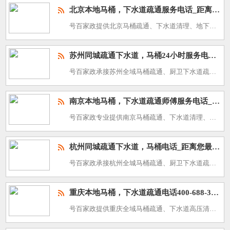
北京本地马桶，下水道疏通服务电话_距离500米快速上门
号百家政提供北京马桶疏通、下水道清理、地下管道高压清洗、化粪池清掏服务，24 小时热线：400-688-3588。北京北方超大城市，春秋风沙扬尘量大，冬季寒冷漫长，水质硬度偏高，东城、西城大量老旧胡同
苏州同城疏通下水道，马桶24小时服务电话_附近500米快速上门
号百家政承接苏州全域马桶疏通、厨卫下水道疏通、高压管道清洗、化粪池清理维保服务，联系热线：400-688-3588。苏州太湖流域水乡，梅雨季漫长，地下水位常年偏高，姑苏区古城民居、工业园区、成熟社区交
南京本地马桶，下水道疏通师傅服务电话_附近500米安排上门
号百家政专业提供南京马桶疏通、下水道清理、高压管道冲洗、化粪池清淤服务，全城上门热线：400-688-3588。南京长江沿岸城市，梅雨季闷热潮湿，冬寒夏热四季温差明显，秦淮、鼓楼大量老旧家属院，管道油
杭州同城疏通下水道，马桶电话_距离您最近30分钟快速上门
号百家政承接杭州全城马桶疏通、厨卫下水道疏通、地下管道高压清洗、化粪池清理服务，24 小时上门热线：400-688-3588。杭州地处江南水乡，梅雨季漫长潮湿，临近钱塘江，汛期江水涨潮会抬高地下水位，
重庆本地马桶，下水道疏通电话400-688-3588_附近500米
号百家政提供重庆全域马桶疏通、下水道高压清洗、管道维修、化粪池清淤一站式服务，咨询热线：400-688-3588。重庆作为山城，地势高低落差巨大，楼栋依山修建，地下排水管网错综复杂，常年高湿多雾，重油