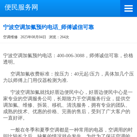
便民服务网
宁波空调加氟预约电话_师傅诚信可靠
空调维修
2025年08月04日
浏览：264次
截屏，微信识别二维码
微信号：A4000066885
宁波空调加氟预约电话：400-006-3088，师傅诚信可靠，价格
透明。

（长按复制微信号，添加好友）
      空调加氟收费标准：按压力：40元起/压力，具体加几个压
打开微信
力以师傅上门用仪器检测为准.

      宁波空调加氟就找好厝边便民中心，好厝边便民中心是一
家专业的空调服务公司，长期致力于空调服务行业，提供空
调加氟、维修、拆装、移机、清洗服务，拥有专业的团队、
成熟的技术、优惠的价格、完善的售后，受到了广大客户的
一直好评。

      一般在冬季和夏季空调都是一种常用的电器，空调用的时
间比较长之后，缺氟的情况就会发生，为此为了保证空调的