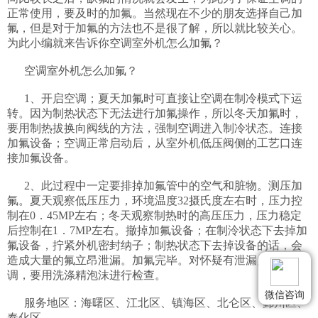
正常使用，要及时的加氟。当然现在不少的朋友选择自己加
氟，但是对于加氟的方法也不是很了解，所以就比较关心。
为此小编就来告诉你空调室外机怎么加氟？

      空调室外机怎么加氟？

      1、开启空调；夏天加氟时可直接让空调在制冷模式下运
转。因为制热状态下无法进行加氟操作，所以冬天加氟时，
要用制热拔换向阀线的方法，强制空调进入制冷状态。连接
加氟设备；空调正常启动后，从室外机低压阀侧的工艺口连
接加氟设备。

      2、此过程中一定要排掉加氟管中的空气和脏物。测压加
氟。夏天观察低压压力，环境温度32摄氏度左右时，压力控
制在0．45MP左右；冬天观察制热时的高压压力，压力稳定
后控制在1．7MP左右。撤掉加氟设备；在制泠状态下去掉加
氟设备，拧紧外机密封纳子；制热状态下去掉设备的话，会
造成大量的氟立昂泄漏。加氟完毕。对怀疑有泄漏点的空
调，要用洗涤精泡沫进行检查。

微信咨询
      服务地区：海曙区、江北区、镇海区、北仑区、鄞州区、
奉化区。
