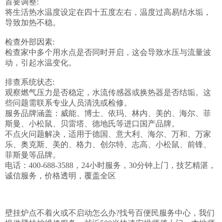
首要调整:

将生活热水温度设定在四十五度左右，温度过高易结水垢，
导致加热不稳。

检查外部因素:

检查家中多个用水点是否同时开启，这会导致水压与流量波
动，引起水温变化。

排查系统状态:

观察燃气压力是否稳定，水流传感器或换热器是否结垢。这
些问题需联系专业人员清洗或检修。

服务品牌涵盖：威能、博士、依玛、林内、美的、海尔、菲
斯曼、小松鼠、贝雷塔、德地氏等进口国产品牌。

不点火问题解决，适用于德国、意大利、海尔、万和、万家
乐、奥克斯、美的、格力、创尔特、志高、小松鼠、前锋、
菲斯曼等品牌。

电话：400-688-3588，24小时服务，30分钟上门，技艺精湛，
诚信服务，价格透明，覆盖全区

壁挂炉点不着火或不启动怎么办?找号百便民服务中心，我们