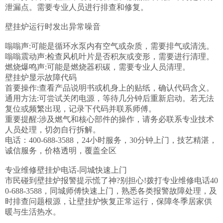
泄漏点。需要专业人员进行排查和修复。

壁挂炉运行时发出异常噪音

嗡嗡声:可能是循环水泵内有空气或杂质，需要排气或清洗。

嗡嗡震动声:检查风机叶片是否积灰或变形，需要进行清理。

燃烧爆鸣声:可能是燃烧器积碳，需要专业人员清理。

壁挂炉显示故障代码

首要操作:查看产品说明书或机身上的贴纸，确认代码含义。

通用方法:可尝试关闭电源，等待几分钟后重新启动。若无法
复位或频繁出现，记录下代码并联系师傅。

重要提醒:涉及燃气和核心部件的操作，请务必联系专业技术
人员处理，切勿自行拆解。

电话：400-688-3588，24小时服务，30分钟上门，技艺精湛，
诚信服务，价格透明，覆盖全区

专业维修壁挂炉电话-同城快速上门

市民碰到壁挂炉报警提示慌了神?别担心!拨打专业维修电话40
0-688-3588，同城师傅快速上门，熟悉各类报警故障处理，及
时排查问题根源，让壁挂炉恢复正常运行，保障冬季居家供
暖与生活热水。
