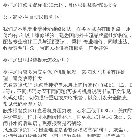
壁挂炉维修收费标准:80元起，具体根据故障情况报价

公司简介-号百便民服务中心

我们是本地专业壁挂炉维修团队，在各区域均有服务点，师
傅均有5年以上维修经验，熟悉国内外主流品牌壁挂炉构造，
配备专业检修工具与适配配件。秉持“专业维修、同城速达、
收费透明”理念，为市民提供靠谱服务，广受好评。

壁挂炉出现报警提示怎么处理?

壁挂炉报警多为安全保护机制触发，需按以下步骤有序处
理，避免故障扩大:

先看故障代码:观察壁挂炉显示屏上的报警代码(如E1、E2、E
3等)，不同代码对应不同问题(可参考机身说明书或下文常见
代码处理)，切勿强行重启或忽略报警，以免引发安全隐患。
常见代码处理方法:

缺水报警(如E1):查看机身压力表，若水压低于0.8bar，关闭壁
挂炉电源，打开补水阀缓慢补水，直至水压升至1-1.5bar，关
闭补水阀后重启，观察报警是否解除;

风压故障(如 E2):检查烟道是否被杂物堵塞(如树叶、灰尘)，
或烟管接口松动脱落，清理烟道杂物、重新密封烟管接口