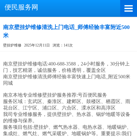
便民服务网
南京壁挂炉维修清洗上门电话_师傅经验丰富附近500
米
截屏，微信识别二维码
壁挂炉维修
2025年12月11日
浏览：141次
微信号：A4000066885
（长按复制微信号，添加好友）
南京壁挂炉维修电话:400-688-3588，24小时服务，30分钟上
门，技艺精湛，诚信服务，价格透明，覆盖全区

南京壁挂炉维修清洗师傅经验丰富快速上门电话_附近500米
打开微信
同城

南京本地专业维修壁挂炉服务推荐:号百便民服务

服务区域：玄武区、秦淮区、建邺区、鼓楼区、栖霞区、雨
花台区、江宁区、浦口区、六合区、溧水区和高淳区

我司专业维修服务，提供壁挂炉、热水器、锅炉地暖等设备
的维修与保养。

服务项目包括:壁挂炉、燃气热水器、电热水器、地暖锅炉、
集成灶、燃气灶、燃气采暖炉、地暖锅炉等。重要提示:我们