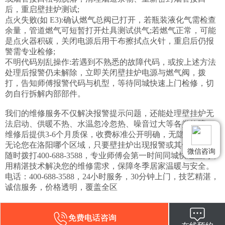
后，重启壁挂炉测试;

点火失败(如 E3):确认燃气总阀已打开，若瓶装液化气需检查
余量，管道燃气可短暂打开灶具测试供气;若燃气正常，可能
是点火器积碳，关闭电源后用干布擦拭点火针，重启后仍报
警需专业检修;

不明代码别乱操作:若遇到不熟悉的故障代码，或按上述方法
处理后报警仍未解除，立即关闭壁挂炉电源与燃气阀，拨
打，告知师傅报警代码与机型，等待同城快速上门检修，切
勿自行拆解内部部件。

我们的维修服务不仅解决报警提示问题，还能处理壁挂炉无
法启动、供暖不热、水温忽冷忽热、噪音过大等各类故障。
维修后提供3-6个月质保，收费标准公开明确，无隐形消费。
无论您在洛阳哪个区域，只要壁挂炉出现报警或其他故障，
微信咨询
随时拨打400-688-3588，专业师傅会第一时间同城快速上门，
用精湛技术解决您的维修需求，保障冬季居家温暖与安全。

电话：400-688-3588，24小时服务，30分钟上门，技艺精湛，
诚信服务，价格透明，覆盖全区
免费电话咨询