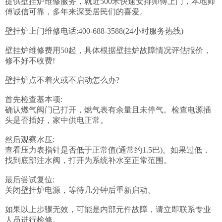
提供壁挂炉维修服务，就近500米快速安排师傅上门，本地师
傅诚信可靠，多年来深受居民们的喜爱。

壁挂炉上门维修电话:400-688-3588(24小时服务热线)

壁挂炉维修费用50起，具体根据壁挂炉故障情况评估报价，
修不好不收费!

壁挂炉点不着火或不启动怎么办?

首先检查基本项:

确认燃气阀门已打开，燃气表有余量且未停气。检查电源插
头是否插好，家中供电正常。

然后观察水压:

查看压力表指针是否低于正常值(通常约1.5巴)。如果过低，
找到底部注水阀，打开为系统补水至正常范围。

最后尝试复位:

关闭壁挂炉电源，等待几分钟后重新启动。

如果以上步骤无效，可能是内部元件故障，请立即联系专业
人员进行检修。
