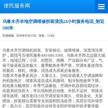
便民服务网
乌鲁木齐本地空调维修拆装清洗24小时服务电话_附近
500米
截屏，微信识别二维码
空调维修
2026年05月15日
浏览：114次
微信号：A4000066885
（长按复制微信号，添加好友）
乌鲁木齐空调移机拆装、安装移位、故障维修、深度清洗养
护，就找号百便民服务400-688-3588。乌鲁木齐西北边疆大城
市，地域辽阔，小区、别墅区、商圈、产业园分布广泛，气
打开微信
候干燥昼夜温差极大，夏季酷热冬季严寒，空调冬夏使用负
荷极高，移机、维修、清洗成为居家必备服务。

乌鲁木齐春季多风沙，大量尘土、沙粒容易灌入空调滤网和
外机散热片，堵塞风道造成出风微弱、制冷制热效率下降、
耗电量大幅增加；冬季气温极低，空调外机容易结霜结冰，
化霜系统负荷大，常出现制热启动慢、外机不运转、管路冻
堵等故障。城市老旧小区空调安装年限久，管路老化、支架
锈蚀，拆装移位需要专业加固和防冻处理；高层住宅外墙空
旷，风力大，高空拆装作业对安全防护和操作技术要求极