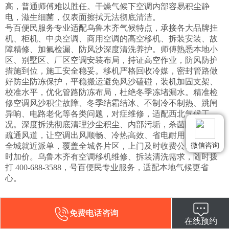
高，普通师傅难以胜任。干燥气候下空调内部容易积尘静
电，滋生细菌，仅表面擦拭无法彻底清洁。

号百便民服务专业适配乌鲁木齐气候特点，承接各大品牌挂
机、柜机、中央空调、商用空调的高空移机、拆装安装、故
障精修、加氟检漏、防风沙深度清洗养护。师傅熟悉本地小
区、别墅区、厂区空调安装布局，持证高空作业，防风防护
措施到位，施工安全稳妥。移机严格回收冷媒，密封管路做
好防尘防冻保护，平稳搬运避免风沙磕碰，装机加固支架、
校准水平，优化管路防冻布局，杜绝冬季冻堵漏水。精准检
修空调风沙积尘故障、冬季结霜结冰、不制冷不制热、跳闸
异响、电路老化等各类问题，对症维修，适配西北气候工
况。深度拆洗彻底清理沙尘积尘、内部污垢，杀菌除静电，
疏通风道，让空调出风顺畅、冷热高效、省电耐用。

全城就近派单，覆盖全城各片区，上门及时收费公道，无临
微信咨询
时加价。乌鲁木齐有空调移机维修、拆装清洗需求，随时拨
打 400-688-3588，号百便民专业服务，适配本地气候更省
心。
免费电话咨询
在线预约