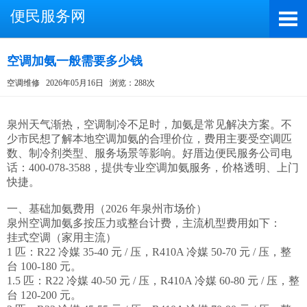
便民服务网
空调加氨一般需要多少钱
空调维修
2026年05月16日
浏览：288次
截屏，微信识别二维码
微信号：A4000066885
泉州天气渐热，空调制冷不足时，加氨是常见解决方案。不
少市民想了解本地空调加氨的合理价位，费用主要受空调匹
（长按复制微信号，添加好友）
数、制冷剂类型、服务场景等影响。好厝边便民服务公司电
话：400-078-3588，提供专业空调加氨服务，价格透明、上门
打开微信
快捷。

一、基础加氨费用（2026 年泉州市场价）

泉州空调加氨多按压力或整台计费，主流机型费用如下：

挂式空调（家用主流）

1 匹：R22 冷媒 35-40 元 / 压，R410A 冷媒 50-70 元 / 压，整
台 100-180 元。

1.5 匹：R22 冷媒 40-50 元 / 压，R410A 冷媒 60-80 元 / 压，整
台 120-200 元。
