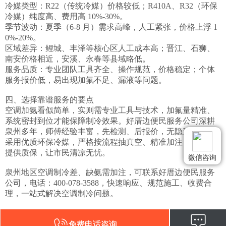
冷媒类型：R22（传统冷媒）价格较低；R410A、R32（环保
冷媒）纯度高、费用高 10%-30%。

季节波动：夏季（6-8 月）需求高峰，人工紧张，价格上浮 1
0%-20%。

区域差异：鲤城、丰泽等核心区人工成本高；晋江、石狮、
南安价格相近，安溪、永春等县域略低。

服务品质：专业团队工具齐全、操作规范，价格稳定；个体
服务报价低，易出现加氟不足、漏液等问题。

四、选择靠谱服务的要点

空调加氨看似简单，实则需专业工具与技术，加氟量精准、
系统密封到位才能保障制冷效果。好厝边便民服务公司深耕
泉州多年，师傅经验丰富，先检测、后报价，无隐形消费。
采用优质环保冷媒，严格按流程抽真空、精准加注，服务后
提供质保，让市民清凉无忧。

微信咨询
泉州地区空调制冷差、缺氨需加注，可联系好厝边便民服务
公司，电话：400-078-3588，快速响应、规范施工、收费合
理，一站式解决空调制冷问题。
免费电话咨询