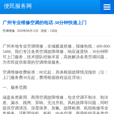
便民服务网
广州专业维修空调的电话-30分钟快速上门
空调维修
2026年06月11日
浏览：128次
截屏，微信识别二维码
微信号：A4000066885
广州本地专业空调维修，全城极速抢修，报修热线：400-800-
3488。我们专注各类空调故障维修，响应速度快，30分钟即
（长按复制微信号，添加好友）
可上门服务，技术团队经验丰富，高效解决各类空调问题，
为市民提供靠谱的空调维保服务。

打开微信
空调维修收费标准：80元起，具体根据故障情况报价（注：
上门服务费30元起，费用根据路程远近浮动）

一、服务范围

涵盖各类家用、商用空调故障维修，包含空调不制冷、制冷
差、漏水、跳闸、异响、无法开机、风机故障等问题，同时
提供空调清洗、深度保养、加氟、故障检测、机组检修等全
套服务，适配壁挂机、柜机、中央空调、商用机组等各类空