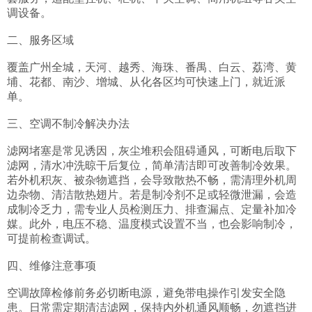
调设备。

二、服务区域

覆盖广州全城，天河、越秀、海珠、番禺、白云、荔湾、黄
埔、花都、南沙、增城、从化各区均可快速上门，就近派
单。

三、空调不制冷解决办法

滤网堵塞是常见诱因，灰尘堆积会阻碍通风，可断电后取下
滤网，清水冲洗晾干后复位，简单清洁即可改善制冷效果。
若外机积灰、被杂物遮挡，会导致散热不畅，需清理外机周
边杂物、清洁散热翅片。若是制冷剂不足或轻微泄漏，会造
成制冷乏力，需专业人员检测压力、排查漏点、定量补加冷
媒。此外，电压不稳、温度模式设置不当，也会影响制冷，
可提前检查调试。

四、维修注意事项

空调故障检修前务必切断电源，避免带电操作引发安全隐
患。日常需定期清洁滤网，保持内外机通风顺畅，勿遮挡进