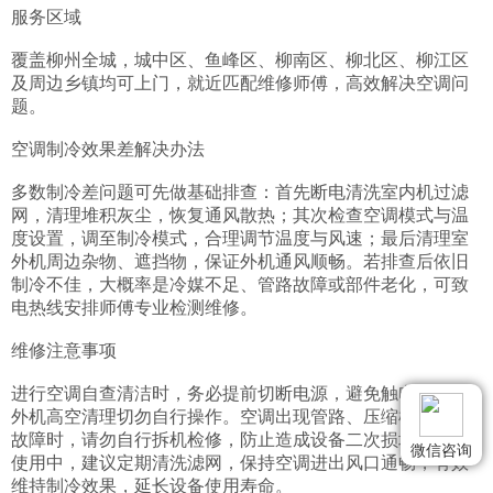
服务区域

覆盖柳州全城，城中区、鱼峰区、柳南区、柳北区、柳江区
及周边乡镇均可上门，就近匹配维修师傅，高效解决空调问
题。

空调制冷效果差解决办法

多数制冷差问题可先做基础排查：首先断电清洗室内机过滤
网，清理堆积灰尘，恢复通风散热；其次检查空调模式与温
度设置，调至制冷模式，合理调节温度与风速；最后清理室
外机周边杂物、遮挡物，保证外机通风顺畅。若排查后依旧
制冷不佳，大概率是冷媒不足、管路故障或部件老化，可致
电热线安排师傅专业检测维修。

维修注意事项

进行空调自查清洁时，务必提前切断电源，避免触电风险，
外机高空清理切勿自行操作。空调出现管路、压缩机、电路
故障时，请勿自行拆机检修，防止造成设备二次损坏。日常
微信咨询
使用中，建议定期清洗滤网，保持空调进出风口通畅，有效
维持制冷效果，延长设备使用寿命。
