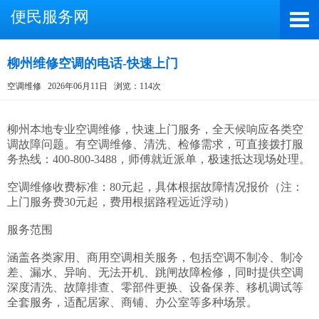
便民服务网
柳州维修空调的电话-快速上门
空调维修
2026年06月11日
浏览：114次
截屏，微信识别二维码
微信号：A4000066885
柳州本地专业空调维修，快速上门服务，全天候响应各类空
调故障问题。有空调维修、清洗、检修需求，可直接拨打服
（长按复制微信号，添加好友）
务热线：400-800-3488，师傅就近派单，极速抵达现场处理。

打开微信
空调维修收费标准：80元起，具体根据故障情况报价（注：
上门服务费30元起，费用根据路程远近浮动）

服务范围

涵盖各类家用、商用空调相关服务，包括空调不制冷、制冷
差、漏水、异响、无法开机、跳闸故障检修，同时提供空调
深度清洗、故障排查、零部件更换、设备保养、移机调试等
全套服务，适配居家、商铺、办公室等多种场景。
