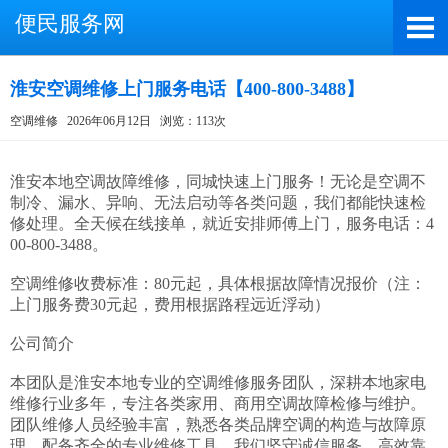
便民服务网
淮安空调维修上门服务电话【400-800-3488】
空调维修
2026年06月12日
浏览：113次
截屏，微信识别二维码
微信号：A4000066885
淮安本地空调故障维修，同城快速上门服务！无论是空调不
制冷、漏水、异响、无法启动等各类问题，我们都能快速检
（长按复制微信号，添加好友）
修处理。全天候在线接单，就近安排师傅上门，服务电话：4
00-800-3488。

打开微信
空调维修收费标准：80元起，具体根据故障情况报价（注：
上门服务费30元起，费用根据路程远近浮动）

公司简介

本团队是淮安本地专业的空调维修服务团队，深耕本地家电
维修行业多年，专注各类家用、商用空调故障检修与维护。
团队维修人员经验丰富，熟悉各类品牌空调的构造与故障原
理，配备齐全的专业维修工具。我们坚守诚信服务、高效靠