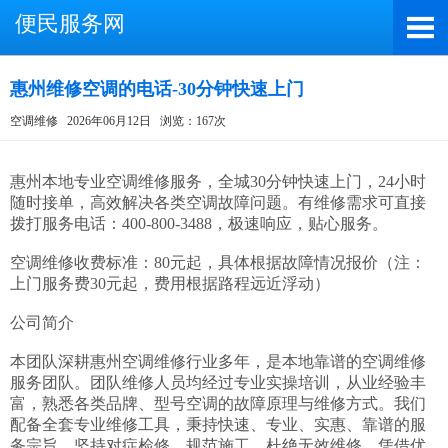
便民服务网
惠州维修空调的电话-30分钟快速上门
空调维修
2026年06月12日
浏览：167次
截屏，微信识别二维码
微信号：A4000066885
惠州本地专业空调维修服务，全城30分钟快速上门，24小时
随时接单，高效解决各类空调故障问题。有维修需求可直接
（长按复制微信号，添加好友）
拨打服务电话：400-800-3488，极速响应，贴心服务。

打开微信
空调维修收费标准：80元起，具体根据故障情况报价（注：
上门服务费30元起，费用根据路程远近浮动）

公司简介

本团队深耕惠州空调维修行业多年，是本地靠谱的空调维修
服务团队。团队维修人员均经过专业实操培训，从业经验丰
富，熟悉各类品牌、型号空调的故障原理与维修方式。我们
配备全套专业维修工具，秉持快速、专业、实惠、靠谱的服
务宗旨，坚持对症检修、规范施工，杜绝无效维修，凭借优