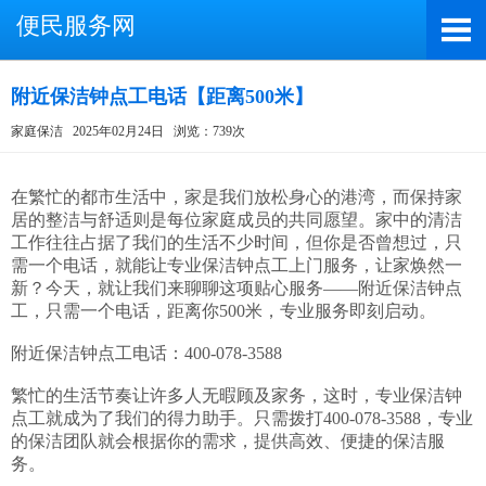
便民服务网
附近保洁钟点工电话【距离500米】
家庭保洁
2025年02月24日
浏览：739次
截屏，微信识别二维码
微信号：A4000066885
在繁忙的都市生活中，家是我们放松身心的港湾，而保持家
居的整洁与舒适则是每位家庭成员的共同愿望。家中的清洁
（长按复制微信号，添加好友）
工作往往占据了我们的生活不少时间，但你是否曾想过，只
需一个电话，就能让专业保洁钟点工上门服务，让家焕然一
打开微信
新？今天，就让我们来聊聊这项贴心服务——附近保洁钟点
工，只需一个电话，距离你500米，专业服务即刻启动。

附近保洁钟点工电话：400-078-3588

繁忙的生活节奏让许多人无暇顾及家务，这时，专业保洁钟
点工就成为了我们的得力助手。只需拨打400-078-3588，专业
的保洁团队就会根据你的需求，提供高效、便捷的保洁服
务。
