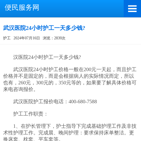
便民服务网
武汉医院24小时护工一天多少钱?
护工
2024年07月16日
浏览：2839次
截屏，微信识别二维码
微信号：A4000066885
　　汉医院24小时护工一天多少钱?

（长按复制微信号，添加好友）
　　武汉医院24小时护工价格一般在200元一天起，而且护工
价格并不是固定的，而是会根据病人的实际情况而定，所以
打开微信
也有，260元，300元的，350元等的，如果要了解具体价格可
来电咨询报价。

　　武汉医院护工报价电话：400-680-7588

　　护工工作职责：

　　1、在护长管理下，护士指导下完成基础护理工作及非技
术性护理工作。完成晨、晚间护理：要求保持床单整洁。更
换床套、枕套、平车套等。
